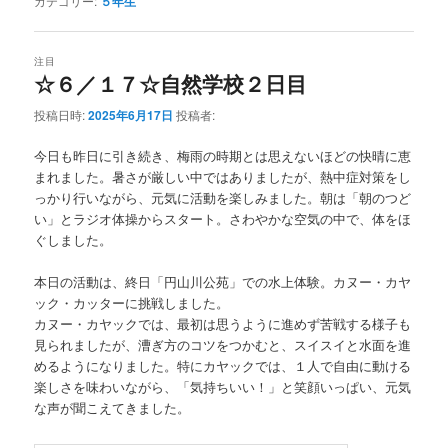
カテゴリー:
５年生
注目
☆６／１７☆自然学校２日目
投稿日時:
2025年6月17日
投稿者:
今日も昨日に引き続き、梅雨の時期とは思えないほどの快晴に恵
まれました。暑さが厳しい中ではありましたが、熱中症対策をし
っかり行いながら、元気に活動を楽しみました。朝は「朝のつど
い」とラジオ体操からスタート。さわやかな空気の中で、体をほ
ぐしました。
本日の活動は、終日「円山川公苑」での水上体験。カヌー・カヤ
ック・カッターに挑戦しました。
カヌー・カヤックでは、最初は思うように進めず苦戦する様子も
見られましたが、漕ぎ方のコツをつかむと、スイスイと水面を進
めるようになりました。特にカヤックでは、１人で自由に動ける
楽しさを味わいながら、「気持ちいい！」と笑顔いっぱい、元気
な声が聞こえてきました。