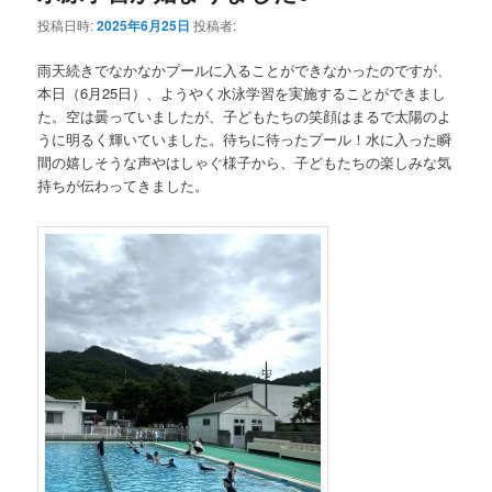
テ
ン
投稿日時:
2025年6月25日
投稿者:
ン
ツ
雨天続きでなかなかプールに入ることができなかったのですが、
本日（6月25日）、ようやく水泳学習を実施することができまし
ツ
へ
た。空は曇っていましたが、子どもたちの笑顔はまるで太陽のよ
うに明るく輝いていました。待ちに待ったプール！水に入った瞬
へ
移
間の嬉しそうな声やはしゃぐ様子から、子どもたちの楽しみな気
持ちが伝わってきました。
移
動
動