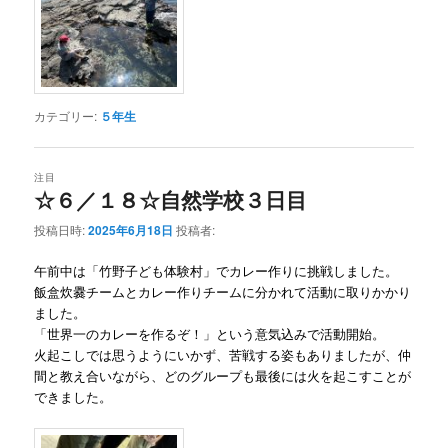
カテゴリー:
５年生
注目
☆６／１８☆自然学校３日目
投稿日時:
2025年6月18日
投稿者:
午前中は「竹野子ども体験村」でカレー作りに挑戦しました。
飯盒炊爨チームとカレー作りチームに分かれて活動に取りかかり
ました。
「世界一のカレーを作るぞ！」という意気込みで活動開始。
火起こしでは思うようにいかず、苦戦する姿もありましたが、仲
間と教え合いながら、どのグループも最後には火を起こすことが
できました。