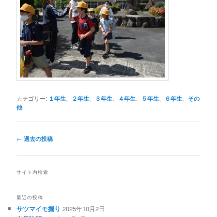
カテゴリー:
１年生
、
２年生
、
３年生
、
４年生
、
５年生
、
６年生
、
その
他
投
←
過去の投稿
稿
ナ
ビ
サイト内検索
ゲ
ー
シ
最近の投稿
ョ
サツマイモ掘り
2025年10月2日