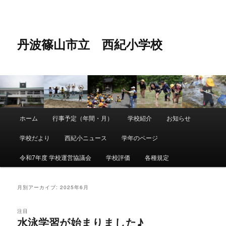
メ
サ
イ
ブ
ン
コ
コ
ン
丹波篠山市立 西紀小学校
ン
テ
テ
ン
ン
ツ
ツ
へ
へ
移
移
動
動
メ
ホーム
行事予定（年間・月）
学校紹介
お知らせ
メ
サ
イ
ン
学校だより
西紀小ニュース
学年のページ
イ
ブ
メ
ニ
令和7年度 学校運営協議会
学校評価
各種規定
ン
コ
ュ
ー
コ
ン
月別アーカイブ:
2025年6月
ン
テ
注目
水泳学習が始まりました♪