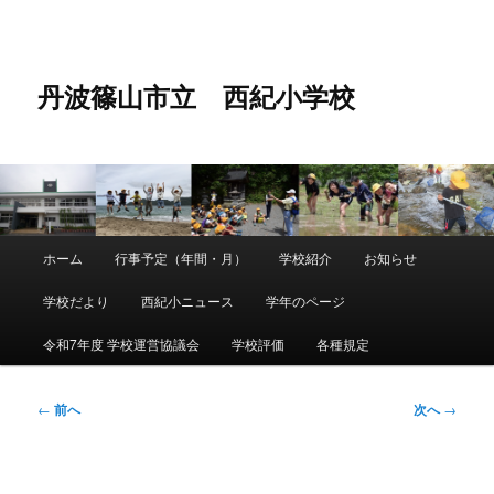
メ
イ
ン
コ
丹波篠山市立 西紀小学校
ン
テ
ン
ツ
へ
移
動
メ
ホーム
行事予定（年間・月）
学校紹介
お知らせ
メ
イ
ン
学校だより
西紀小ニュース
学年のページ
イ
メ
ニ
令和7年度 学校運営協議会
学校評価
各種規定
ン
ュ
ー
コ
投
←
前へ
次へ
→
稿
ン
ナ
ビ