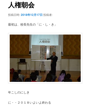
テ
ゲ
人権朝会
ー
ン
シ
投稿日時:
2018年12月17日
投稿者:
ョ
ツ
ン
最初は、校長先生の「に・し・き」
へ
移
動
年こしのにしき
に・・２０１８いよいよ終わる