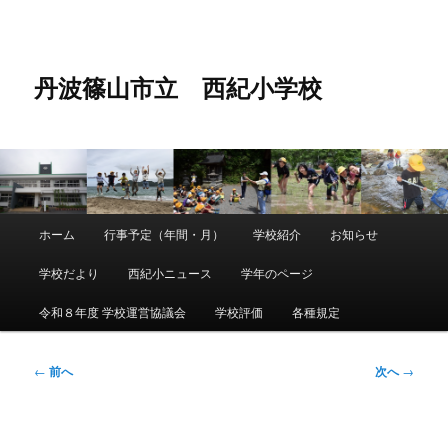
メ
イ
ン
コ
丹波篠山市立 西紀小学校
ン
テ
ン
ツ
へ
移
動
メ
ホーム
行事予定（年間・月）
学校紹介
お知らせ
メ
イ
ン
学校だより
西紀小ニュース
学年のページ
イ
メ
ニ
令和８年度 学校運営協議会
学校評価
各種規定
ン
ュ
ー
コ
投
←
前へ
次へ
→
稿
ン
ナ
ビ