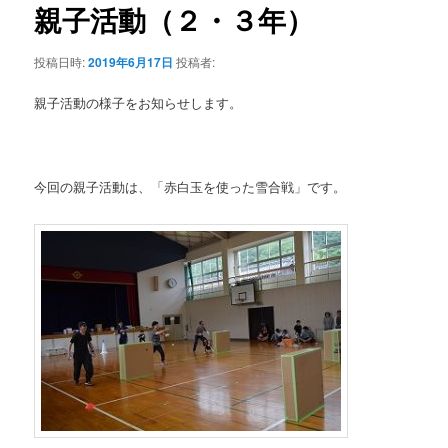
テ
ゲ
親子活動（２・３年）
ー
ン
シ
投稿日時:
2019年6月17日
投稿者:
ョ
ツ
ン
親子活動の様子をお知らせします。
へ
移
今回の親子活動は、「赤白玉を使った雪合戦」です。
動