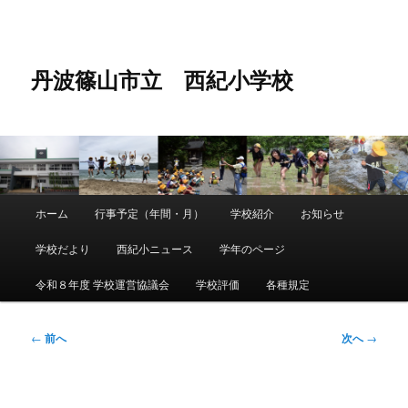
メ
イ
ン
コ
丹波篠山市立 西紀小学校
ン
テ
ン
ツ
へ
移
動
メ
ホーム
行事予定（年間・月）
学校紹介
お知らせ
メ
イ
ン
学校だより
西紀小ニュース
学年のページ
イ
メ
ニ
令和８年度 学校運営協議会
学校評価
各種規定
ン
ュ
ー
コ
投
←
前へ
次へ
→
稿
ン
ナ
ビ