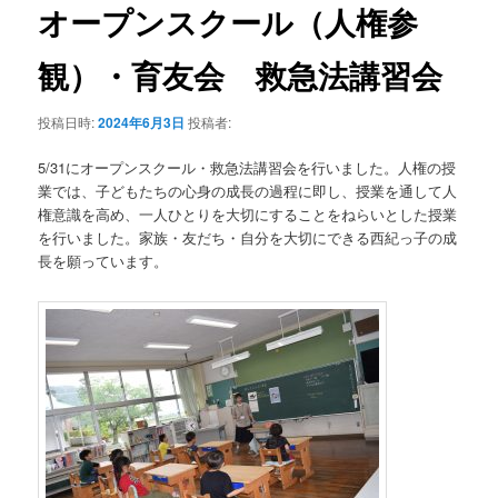
テ
ゲ
オープンスクール（人権参
ー
ン
シ
観）・育友会 救急法講習会
ョ
ツ
ン
投稿日時:
2024年6月3日
投稿者:
へ
5/31にオープンスクール・救急法講習会を行いました。人権の授
業では、子どもたちの心身の成長の過程に即し、授業を通して人
移
権意識を高め、一人ひとりを大切にすることをねらいとした授業
を行いました。家族・友だち・自分を大切にできる西紀っ子の成
動
長を願っています。