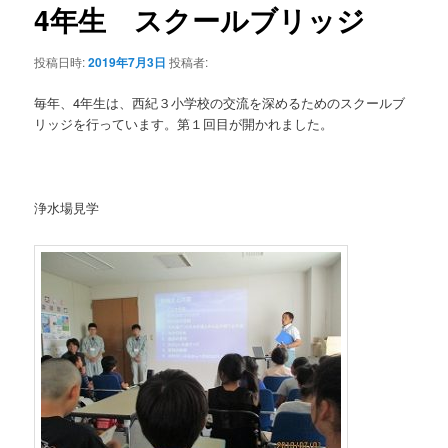
テ
ゲ
4年生 スクールブリッジ
ー
ン
シ
投稿日時:
2019年7月3日
投稿者:
ョ
ツ
ン
毎年、4年生は、西紀３小学校の交流を深めるためのスクールブ
リッジを行っています。第１回目が開かれました。
へ
移
浄水場見学
動