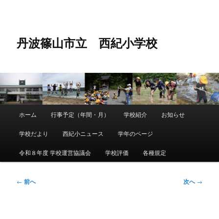
メ
イ
ン
コ
丹波篠山市立 西紀小学校
ン
テ
ン
ツ
へ
移
動
メ
ホーム
行事予定（年間・月）
学校紹介
お知らせ
メ
イ
ン
学校だより
西紀小ニュース
学年のページ
イ
メ
ニ
令和８年度 学校運営協議会
学校評価
各種規定
ン
ュ
ー
コ
投
←
前へ
次へ
→
稿
ン
ナ
ビ