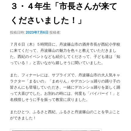
テ
ゲ
３・４年生「市長さんが来て
ー
ン
シ
くださいました！」
ョ
ツ
ン
投稿日時:
2023年7月6日
投稿者:
へ
７月６日（木）５時間目に、丹波篠山市の酒井市長が西紀小学校
に来てくだって、丹波篠山の魅力を色々と教えていただきまし
移
た。西紀のイベントなども紹介してくださって、子ども達は「知
っている！」と言いながら嬉しそうに聞いていました。
動
また、フィナーレには、サプライズで、丹波篠山市の大人気キャ
ラクター「まるいの」「まめりん」やデカンショ踊りの踊り子の
皆さんにも登場していただき、一緒にデカンショ踊りを楽しく踊
って大喜びでした。お別れの時には、何度も「バイバーイ！」と
名残惜しそうに手を振って教室に戻りました。
またひとつ、ふるさと西紀、ふるさと丹波篠山のことを学ぶこと
ができました！