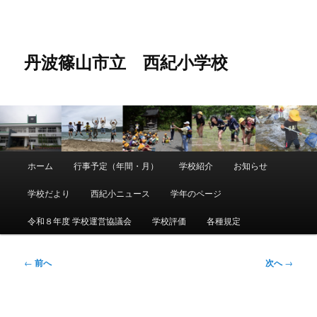
メ
イ
ン
コ
丹波篠山市立 西紀小学校
ン
テ
ン
ツ
へ
移
動
メ
ホーム
行事予定（年間・月）
学校紹介
お知らせ
メ
イ
ン
学校だより
西紀小ニュース
学年のページ
イ
メ
ニ
令和８年度 学校運営協議会
学校評価
各種規定
ン
ュ
ー
コ
投
←
前へ
次へ
→
稿
ン
ナ
ビ