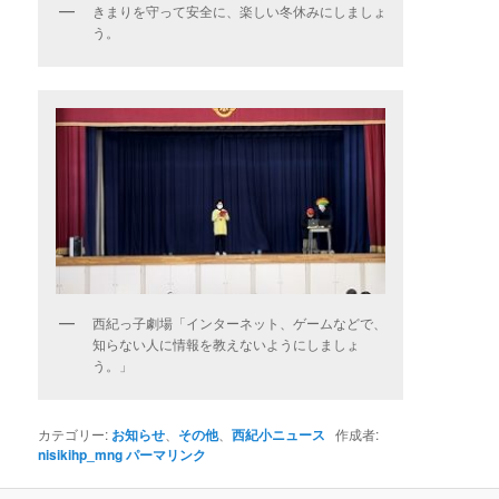
きまりを守って安全に、楽しい冬休みにしましょ
う。
西紀っ子劇場「インターネット、ゲームなどで、
知らない人に情報を教えないようにしましょ
う。」
カテゴリー:
お知らせ
、
その他
、
西紀小ニュース
作成者:
nisikihp_mng
パーマリンク