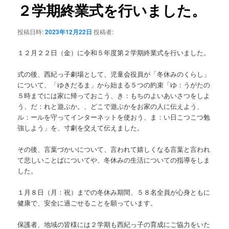
テ
ゲ
２学期終業式を行いました。
ー
ン
シ
投稿日時:
2023年12月22日
投稿者:
ョ
ツ
ン
１２月２２日（金）に令和５年度第２学期終業式を行いました。
へ
式の後、西紀っ子劇場として、児童会役員が「冬休みのくらし」
について、「ゆきだるま」から始まる５つの約束「ゆ：うがたの
移
５時までには家に帰っておこう、き：もちのよいあいさつをしよ
う、だ：れと遊ぶか。、どこで遊ぶかをお家の人に伝えよう、
動
ル：ールを守ってインターネットを使おう、ま：い日こつこつ勉
強しよう」を、寸劇を交えて伝えました。
その後、言葉づかいについて、言われて嬉しくなる言葉と言われ
て悲しいことばについてや、冬休みの生活についての指導をしま
した。
１月８日（月：祝）までの冬休み期間、５８名全員が心身ともに
健康で、安全に過ごせることを願っています。
保護者、地域の皆様には２学期も西紀っ子の育成にご協力をいた