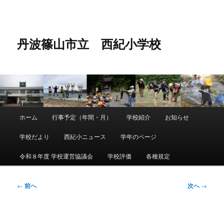
メ
イ
ン
コ
丹波篠山市立 西紀小学校
ン
テ
ン
ツ
へ
移
動
メ
ホーム
行事予定（年間・月）
学校紹介
お知らせ
メ
イ
ン
学校だより
西紀小ニュース
学年のページ
イ
メ
ニ
令和８年度 学校運営協議会
学校評価
各種規定
ン
ュ
ー
コ
投
←
前へ
次へ
→
稿
ン
ナ
ビ