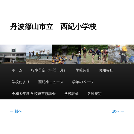
メ
イ
ン
コ
丹波篠山市立 西紀小学校
ン
テ
ン
ツ
へ
移
動
メ
ホーム
行事予定（年間・月）
学校紹介
お知らせ
メ
イ
ン
学校だより
西紀小ニュース
学年のページ
イ
メ
ニ
令和８年度 学校運営協議会
学校評価
各種規定
ン
ュ
ー
コ
投
←
前へ
次へ
→
稿
ン
ナ
ビ