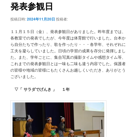
テ
ゲ
発表参観日
ー
ン
シ
投稿日時:
2024年11月20日
投稿者:
ョ
ツ
ン
１１月１５日（金）、発表参観日がありました。昨年度までは、
各教室での発表でしたが、今年度は体育館で行いました。台本か
へ
ら自分たちで作ったり、歌を作ったり・・・各学年、それぞれに
工夫を凝らしていました。日頃の学習の成果を存分に発揮しまし
移
た。また、学年ごとに、集合写真の撮影タイムや感想タイム等、
これまでの発表参観日とは一味も二味も違う内容でした。保護者
動
の皆様や地域の皆様にもたくさんお越しくいただき、ありがとう
ございました。
▽「 サラダでげんき 」 １年