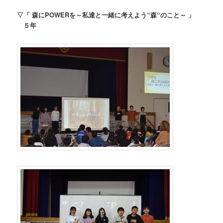
▽「 森にPOWERを
～私達と一緒に考えよう“森“のこと～ 」
５年