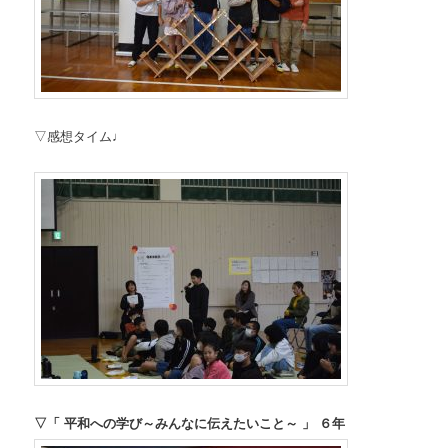
▽感想タイム♩
▽「 平和への学び～みんなに伝えたいこと～ 」 ６年