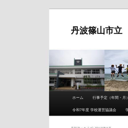
メ
サ
イ
ブ
ン
コ
丹波篠山市立
コ
ン
ン
テ
テ
ン
ン
ツ
ツ
へ
へ
移
移
動
動
メ
ホーム
行事予定（年間・月
メ
サ
イ
ン
令和7年度 学校運営協議会
イ
ブ
メ
ニ
ン
コ