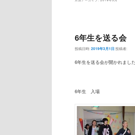
ュ
月別アーカイブ:
2019年3月
ー
コ
ン
投
稿
ン
テ
ナ
6年生を送る会
ビ
テ
ン
ゲ
投稿日時:
2019年3月1日
投稿者:
ー
ン
ツ
シ
6年生を送る会が開かれまし
ョ
ツ
へ
ン
へ
移
6年生 入場
移
動
動