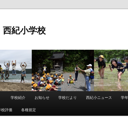
 西紀小学校
）
学校紹介
お知らせ
学校だより
西紀小ニュース
学
学校評価
各種規定