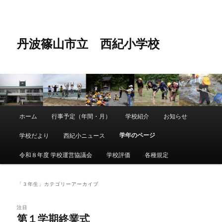
メ
サ
イ
ブ
ン
コ
コ
ン
丹波篠山市立 西紀小学校
ン
テ
テ
ン
ン
ツ
ツ
へ
へ
移
移
動
動
メ
ホーム
行事予定（年間・月）
学校紹介
お知らせ
メ
サ
イ
ン
学年のページ
学校だより
西紀小ニュース
イ
ブ
メ
ニ
令和８年度 学校運営協議会
学校評価
各種規定
ン
コ
ュ
ー
コ
ン
「
３年生
」カテゴリーアーカイブ
ン
テ
注目
第１学期終業式