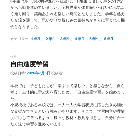
6年生はルール説明や進行を担当し、下級生に優しく声をかけな
がら活動を進めていました。全校児童が体育館いっぱいに元気よ
く走り回り、笑顔あふれる楽しい時間となりました。学年を越え
た交流を通して、思いやりや親しみの気持ちがさらに育まれる機
会となりました。
カテゴリー:
１年生
、
２年生
、
３年生
、
４年生
、
５年生
、
６年生
注目
自由進度学習
投稿日時:
2026年7月6日
投稿者:
本校では、子どもたちが「学ぶって楽しい」と感じながら、自ら
考え、主体的に学ぶ力を育むため、「自由進度学習」を始めまし
た。
小規模校である本校では、一人一人の学習状況に応じたきめ細か
な支援ができるという強みがあります。そこで、学習内容や理解
度に応じて選べるよう、様々な教材・教具を用意し、自分に合っ
た方法で学習を進めています。