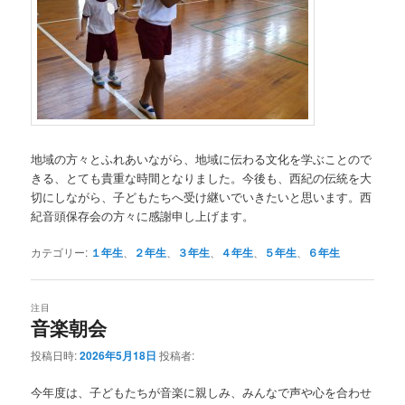
地域の方々とふれあいながら、地域に伝わる文化を学ぶことので
きる、とても貴重な時間となりました。今後も、西紀の伝統を大
切にしながら、子どもたちへ受け継いでいきたいと思います。西
紀音頭保存会の方々に感謝申し上げます。
カテゴリー:
１年生
、
２年生
、
３年生
、
４年生
、
５年生
、
６年生
注目
音楽朝会
投稿日時:
2026年5月18日
投稿者:
今年度は、子どもたちが音楽に親しみ、みんなで声や心を合わせ