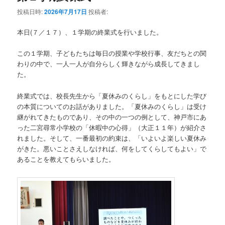
テ
ン
投稿日時:
2026年7月17日
投稿者:
ン
ツ
本日(７／１７）、１学期の終業式を行いました。
ツ
へ
この１学期、子どもたちは毎日の授業や学校行事、友だちとの関
わりの中で、一人一人が自分らしく輝きながら成長してきまし
へ
移
た。
移
動
終業式では、校長先生から「夏休みのくらし」をもとにした学び
の本質についてのお話がありました。「夏休みのくらし」は受け
動
継がれてきたものであり、その中の一つの例として、神戸市にあ
った二宮尋常小学校の「休暇中の心得」（大正１１年）が紹介さ
れました。そして、一番最初の約束は、「いよいよ楽しい夏休み
がきた。悪いことさえしなければ、何をしてくらしてもよい」で
あることを教えてもらいました。