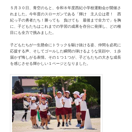
５月３０日、青空のもと、令和８年度西紀小学校運動会が開催さ
れました。今年度のスローガンである「輝け 主人公は君！ 西
紀っ子の勇者たち！勝っても 負けても 最後まで全力で」を胸
に、子どもたちはこれまでの学習の成果を存分に発揮し、どの種
目にも全力で挑みました。
子どもたちが一生懸命にトラックを駆け抜ける姿、仲間を必死に
応援する声、そしてゴールした瞬間の弾けるような笑顔や、１歩
届かず悔しがる表情。その１つ１つが、子どもたちの大きな成長
を感じさせる輝かしい１ページとなりました。