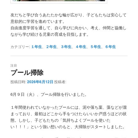
友だちと学び合うあたたかな輪が広がり、子どもたちは安心して
意欲的に学習を進めています。
自由進度学習を通して、自ら学びに向かい、考え、仲間と協働し
ながら学び続ける児童の育成を目指します。
カテゴリー:
１年生
、
２年生
、
３年生
、
４年生
、
５年生
、
６年生
注目
プール掃除
投稿日時:
2026年6月12日
投稿者:
6月９日（火）、プール掃除を行いました。
１年間使われていなかったプールには、泥や落ち葉、藻などが溜
まっており、最初はどこから手をつけたらいいか戸惑うほどの状
態。しかし、子どもたちの「気持ちよくプールを使いた
い！！！」という強い想いのもと、大掃除がスタートしました。