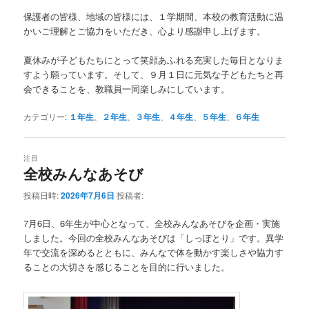
保護者の皆様、地域の皆様には、１学期間、本校の教育活動に温
かいご理解とご協力をいただき、心より感謝申し上げます。
夏休みが子どもたちにとって笑顔あふれる充実した毎日となりま
すよう願っています。そして、９月１日に元気な子どもたちと再
会できることを、教職員一同楽しみにしています。
カテゴリー:
１年生
、
２年生
、
３年生
、
４年生
、
５年生
、
６年生
注目
全校みんなあそび
投稿日時:
2026年7月6日
投稿者:
7月6日、6年生が中心となって、全校みんなあそびを企画・実施
しました。今回の全校みんなあそびは「しっぽとり」です。異学
年で交流を深めるとともに、みんなで体を動かす楽しさや協力す
ることの大切さを感じることを目的に行いました。