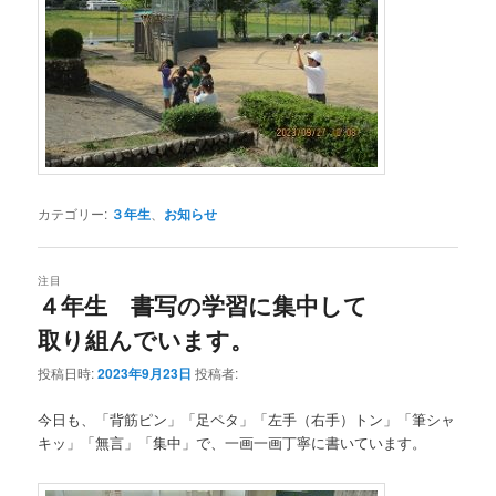
カテゴリー:
３年生
、
お知らせ
注目
４年生 書写の学習に集中して
取り組んでいます。
投稿日時:
2023年9月23日
投稿者:
今日も、「背筋ピン」「足ペタ」「左手（右手）トン」「筆シャ
キッ」「無言」「集中」で、一画一画丁寧に書いています。