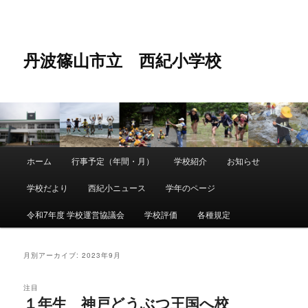
メ
サ
イ
ブ
ン
コ
コ
ン
丹波篠山市立 西紀小学校
ン
テ
テ
ン
ン
ツ
ツ
へ
へ
移
移
動
動
メ
ホーム
行事予定（年間・月）
学校紹介
お知らせ
メ
サ
イ
ン
学校だより
西紀小ニュース
学年のページ
イ
ブ
メ
ニ
令和7年度 学校運営協議会
学校評価
各種規定
ン
コ
ュ
ー
コ
ン
月別アーカイブ:
2023年9月
ン
テ
注目
１年生 神戸どうぶつ王国へ校