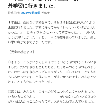
テ
ン
外学習に行きました。
ン
ツ
投稿日時:
2023年9月29日
投稿者:
ツ
へ
１年生は、西紀２小学校合同で、９月２９日(金)に神戸どうぶつ
王国に行きました。学校に帰ってから「レッサ－パンダがかわい
へ
移
かった。」「とり(オウム)がしゃべってすごかった。」「おべん
とうがおいしかった。」と、口々に感想を言っていました。楽し
移
動
い思い出ができてよかったです。
動
【児童の感想より】
〇きょう、こうがいがくしゅうでこうべどうぶつおうこくへいき
ました。だいすきなおともだちと、たくさんのどうぶつをみまし
た。わたしのすきな
ハシビロコウがフリ－ズしていて、とてもお
もしろかったです。
とりのショ－がすごかったです。みんなとい
けて、とてもたのしかったです。
〇ぼくは、みんなと、こうべのどうぶつおうこくへいきました。
いろいろなどうぶつ がいたけれど
ハシビロコウ
がいちばんかっこよかったです。
大きなはねでとんでいました。