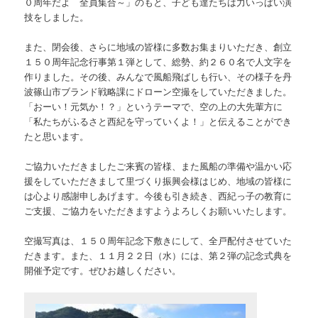
０周年だよ 全員集合～」のもと、子ども達たちは力いっぱい演
技をしました。
また、閉会後、さらに地域の皆様に多数お集まりいただき、創立
１５０周年記念行事第１弾として、総勢、約２６０名で人文字を
作りました。その後、みんなで風船飛ばしも行い、その様子を丹
波篠山市ブランド戦略課にドローン空撮をしていただきました。
「おーい！元気か！？」というテーマで、空の上の大先輩方に
「私たちがふるさと西紀を守っていくよ！」と伝えることができ
たと思います。
ご協力いただきましたご来賓の皆様、また風船の準備や温かい応
援をしていただきまして里づくり振興会様はじめ、地域の皆様に
は心より感謝申しあげます。今後も引き続き、西紀っ子の教育に
ご支援、ご協力をいただきますようよろしくお願いいたします。
空撮写真は、１５０周年記念下敷きにして、全戸配付させていた
だきます。また、１１月２２日（水）には、第２弾の記念式典を
開催予定です。ぜひお越しください。