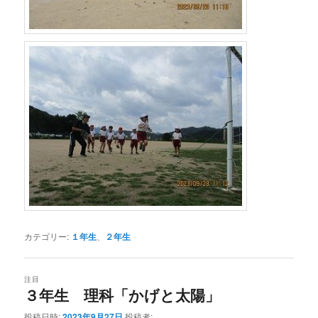
カテゴリー:
１年生
、
２年生
注目
３年生 理科「かげと太陽」
投稿日時:
2023年9月27日
投稿者: