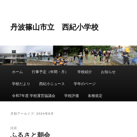
メ
サ
イ
ブ
ン
コ
コ
ン
丹波篠山市立 西紀小学校
ン
テ
テ
ン
ン
ツ
ツ
へ
へ
移
移
動
動
メ
ホーム
行事予定（年間・月）
学校紹介
お知らせ
メ
サ
イ
ン
学校だより
西紀小ニュース
学年のページ
イ
ブ
メ
ニ
令和7年度 学校運営協議会
学校評価
各種規定
ン
コ
ュ
ー
コ
ン
月別アーカイブ:
2024年6月
ン
テ
注目
ふるさと朝会