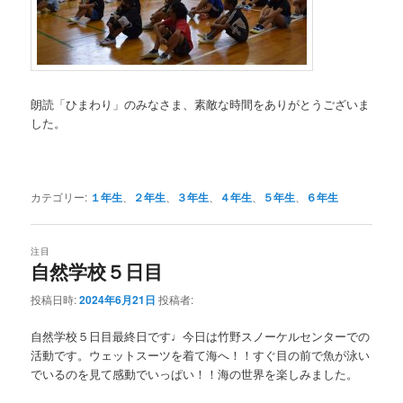
朗読「ひまわり」のみなさま、素敵な時間をありがとうございま
した。
カテゴリー:
１年生
、
２年生
、
３年生
、
４年生
、
５年生
、
６年生
注目
自然学校５日目
投稿日時:
2024年6月21日
投稿者:
自然学校５日目最終日です♩今日は竹野スノーケルセンターでの
活動です。ウェットスーツを着て海へ！！すぐ目の前で魚が泳い
でいるのを見て感動でいっぱい！！海の世界を楽しみました。