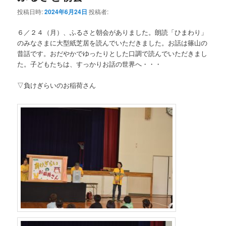
テ
ン
投稿日時:
2024年6月24日
投稿者:
ン
ツ
６／２４（月）、ふるさと朝会がありました。朗読「ひまわり」
のみなさまに大型紙芝居を読んでいただきました。お話は篠山の
ツ
へ
昔話です。おだやかでゆったりとした口調で読んでいただきまし
た。子どもたちは、すっかりお話の世界へ・・・
へ
移
▽負けぎらいのお稲荷さん
移
動
動